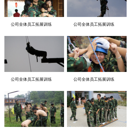
公司全体员工拓展训练
公司全体员工拓展训练
公司全体员工拓展训练
公司全体员工拓展训练